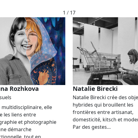
1
/
17
na Rozhkova
Natalie Birecki
isuels
Natalie Birecki crée des obj
hybrides qui brouillent les
 multidisciplinaire, elle
frontières entre artisanat,
e les liens entre
domesticité, kitsch et moder
graphie et photographie
Par des gestes…
une démarche
ctionnelle, tout en…