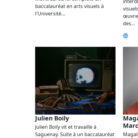
interdi
baccalauréat en arts visuels à
visuel
l'Université…
œuvres
des…
Julien Boily
Maga
Mar
Julien Boily vit et travaille à
Saguenay. Suite à un baccalauréat
Magal