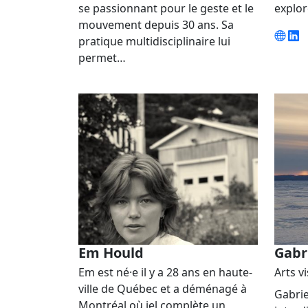
se passionnant pour le geste et le
explo
mouvement depuis 30 ans. Sa
pratique multidisciplinaire lui
permet…
Em Hould
Gabri
Em est né·e il y a 28 ans en haute-
Arts v
ville de Québec et a déménagé à
Gabrie
Montréal où iel complète un