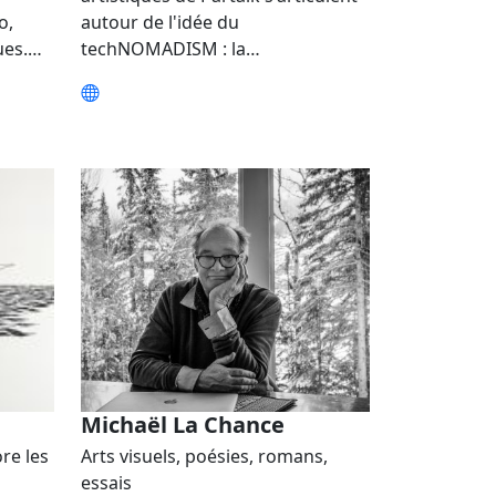
o,
autour de l'idée du
ques.…
techNOMADISM : la…
Michaël La Chance
re les
Arts visuels, poésies, romans,
essais